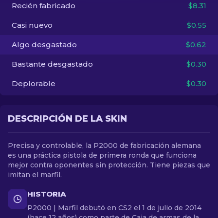
Recién fabricado
$8.31
ES
Casi nuevo
$0.55
Algo desgastado
$0.62
Bastante desgastado
$0.30
Deplorable
$0.30
DESCRIPCIÓN DE LA SKIN
Precisa y controlable, la P2000 de fabricación alemana
es una práctica pistola de primera ronda que funciona
mejor contra oponentes sin protección. Tiene piezas que
imitan el marfil.
HISTORIA
P2000 | Marfil debutó en CS2 el 1 de julio de 2014
(hace 12 años) como parte de Caja de armas de la