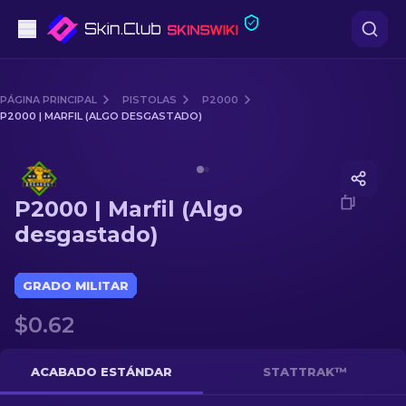
Pistolas
PÁGINA PRINCIPAL
PISTOLAS
P2000
P2000 | MARFIL (ALGO DESGASTADO)
Gama media
Media of
P2000 | Marfil (Algo desgastado)
Fusiles
P2000 | Marfil (Algo
Fusiles de Francotirador
desgastado)
Cuchillos
GRADO MILITAR
Guantes
$0.62
Cajas
ACABADO ESTÁNDAR
STATTRAK™
Otro