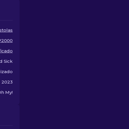
skins baratas disponibles.
aspectos que
para ofrecer.
stolas
P2000
ficado
d Sick
lizado
e 2023
Oh My!