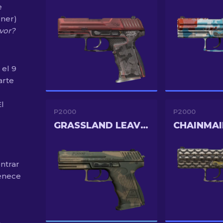
e
ener)
vor?
 el 9
arte
El
P2000
P2000
GRASSLAND LEAVES
CHAINMAI
ntrar
enece