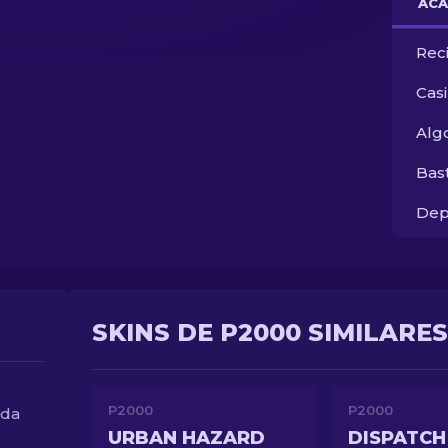
ACA
Rec
Cas
Alg
Bas
Dep
SKINS DE P2000 SIMILARES
P2000
P2000
nda
URBAN HAZARD
DISPATCH