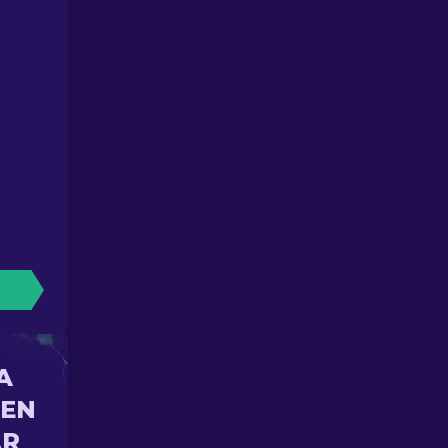
A
 EN
AR