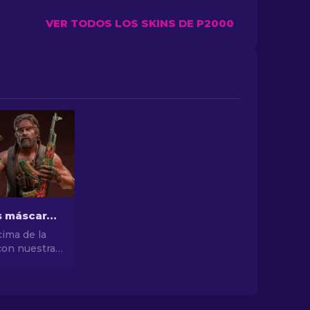
VER TODOS LOS SKINS DE P2000
Las mejores máscaras de CS2 [2026]
cima de la
con nuestra
las mejores
S2! Explora
stilo y
 mejores