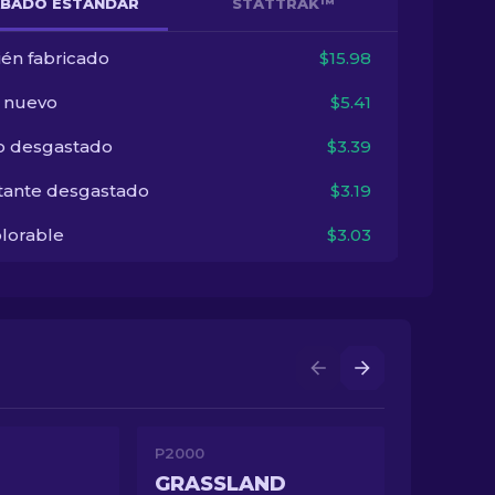
BADO ESTÁNDAR
STATTRAK™
ién fabricado
$15.98
i nuevo
$5.41
o desgastado
$3.39
tante desgastado
$3.19
lorable
$3.03
P2000
GRASSLAND