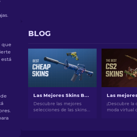
s
jas.
BLOG
o que
ierte
 está
Las Mejores Skins Baratas de CS2 [2026]
 de
tá
Descubre las mejores
¡Descubre la 
selecciones de las skins
moda virtual 
ores.
más baratas de CS2.
selección de 
para
Actualiza tu estilo en CS2
máscaras de C
con nuestras elecciones
un mundo de e
expertas de las mejores
valor con los