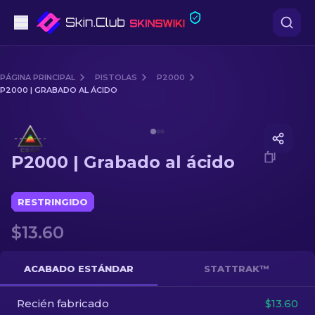
Pistolas
PÁGINA PRINCIPAL
PISTOLAS
P2000
P2000 | GRABADO AL ÁCIDO
Gama media
Media of
P2000 | Grabado al ácido
Fusiles
P2000 | Grabado al ácido
Fusiles de Francotirador
Cuchillos
RESTRINGIDO
$13.60
Guantes
Cajas
ACABADO ESTÁNDAR
STATTRAK™
Recién fabricado
Otro
$13.60