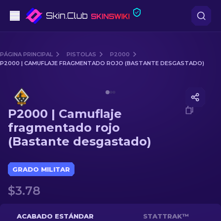
Pistolas
PÁGINA PRINCIPAL
PISTOLAS
P2000
P2000 | CAMUFLAJE FRAGMENTADO ROJO (BASTANTE DESGASTADO)
Gama media
Media of
P2000 | Camuflaje fragmentado rojo (Bastan
Fusiles
P2000 | Camuflaje
Fusiles de Francotirador
fragmentado rojo
(Bastante desgastado)
Cuchillos
Guantes
GRADO MILITAR
$3.78
Cajas
Otro
ACABADO ESTÁNDAR
STATTRAK™