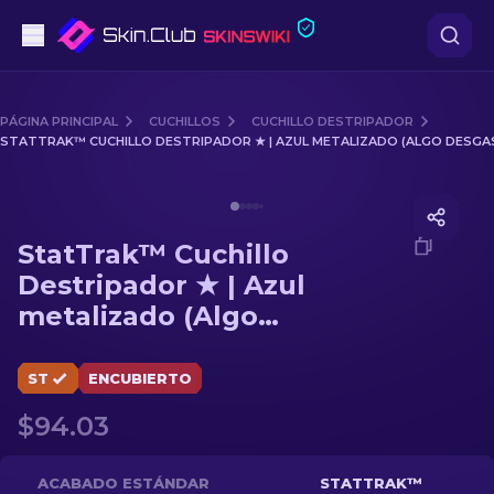
Pistolas
PÁGINA PRINCIPAL
CUCHILLOS
CUCHILLO DESTRIPADOR
STATTRAK™ CUCHILLO DESTRIPADOR ★ | AZUL METALIZADO (ALGO DESG
Gama media
Media of
StatTrak™ Cuchillo Destripador ★ | Azul met
Fusiles
StatTrak™ Cuchillo
Fusiles de Francotirador
Destripador ★ | Azul
metalizado (Algo
Cuchillos
desgastado)
Guantes
ST
ENCUBIERTO
$94.03
Cajas
Otro
ACABADO ESTÁNDAR
STATTRAK™