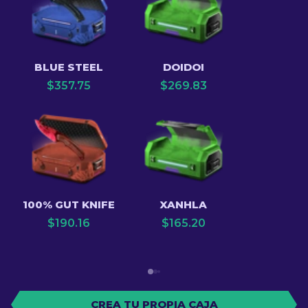
BLUE STEEL
DOIDOI
$
357.75
$
269.83
100% GUT KNIFE
XANHLA
$
190.16
$
165.20
CREA TU PROPIA CAJA