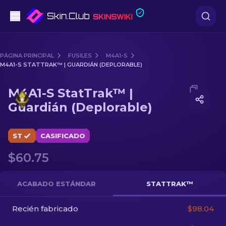
Pistolas
PÁGINA PRINCIPAL
FUSILES
M4A1-S
M4A1-S STATTRAK™ | GUARDIÁN (DEPLORABLE)
Gama media
Media of
M4A1-S StatTrak™ | Guardián (Deplorable)
M4A1-S StatTrak™ |
Fusiles
Guardián (Deplorable)
Fusiles de Francotirador
ST
CASIFICADO
Cuchillos
$60.75
Guantes
ACABADO ESTÁNDAR
STATTRAK™
Cajas
Recién fabricado
$98.04
Otro