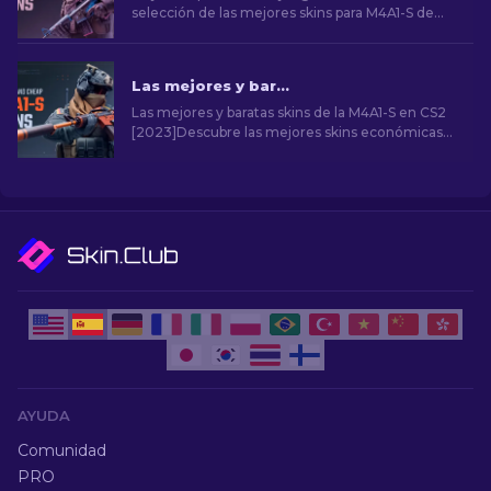
selección de las mejores skins para M4A1-S de
CS2. Explora una galería de impresionantes
diseños y encuentra el que mejor se adapte a tu
arsenal.
Las mejores y baratas skins de la M4A1-S en CS2 [2026]
Las mejores y baratas skins de la M4A1-S en CS2
[2023]Descubre las mejores skins económicas
de CS2 M4A1-S en nuestra guía. Mejora tu arma
sin gastar demasiado con opciones accesibles.
AYUDA
Comunidad
PRO