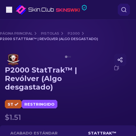
Pistolas
PÁGINA PRINCIPAL
PISTOLAS
P2000
P2000 STATTRAK™ | REVÓLVER (ALGO DESGASTADO)
Gama media
Media of
P2000 StatTrak™ | Revólver (Algo desgastad
Fusiles
P2000 StatTrak™ |
Fusiles de Francotirador
Revólver (Algo
desgastado)
Cuchillos
Guantes
ST
RESTRINGIDO
$1.51
Cajas
Otro
ACABADO ESTÁNDAR
STATTRAK™