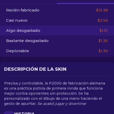
Recién fabricado
$15.38
ES
Casi nuevo
$3.56
Algo desgastado
$1.51
Bastante desgastado
$1.36
Deplorable
$1.30
DESCRIPCIÓN DE LA SKIN
Precisa y controlable, la P2000 de fabricación alemana
es una práctica pistola de primera ronda que funciona
mejor contra oponentes sin protección. Se ha
personalizado con el dibujo de una mano haciendo el
gesto de apuntar.
Se acabó jugar y divertirse
HISTORIA