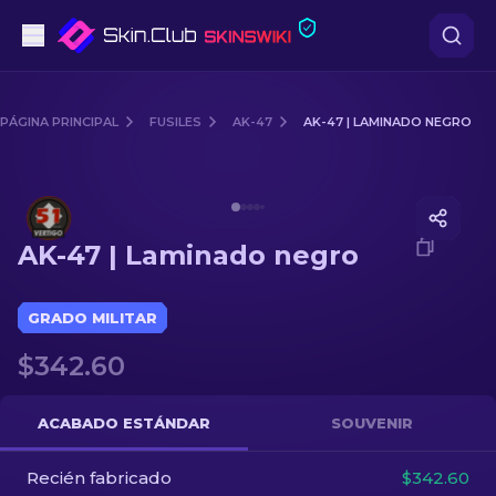
Pistolas
PÁGINA PRINCIPAL
FUSILES
AK-47
AK-47 | LAMINADO NEGRO
Gama media
Media of
AK-47 | Laminado negro
Fusiles
AK-47 | Laminado negro
Fusiles de Francotirador
Cuchillos
GRADO MILITAR
$342.60
Guantes
Cajas
ACABADO ESTÁNDAR
SOUVENIR
Recién fabricado
Otro
$342.60