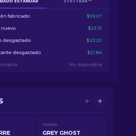
BADO ESTÁNDAR
STATTRAK™
ién fabricado
$59.07
i nuevo
$23.31
o desgastado
$23.20
tante desgastado
$21.84
lorable
No disponible
S
FAMAS
RRE
GREY GHOST