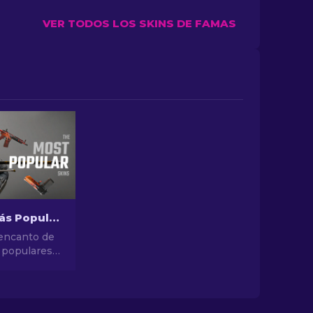
VER TODOS LOS SKINS DE FAMAS
Las Skins Más Populares en CS2
 encanto de
 populares
e diseños
es hasta
inversión,
ndo de las