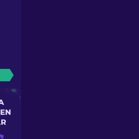
A
 EN
AR