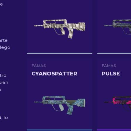
de
arte
llegó
FAMAS
FAMAS
CYANOSPATTER
PULSE
tro
bién
o
, lo