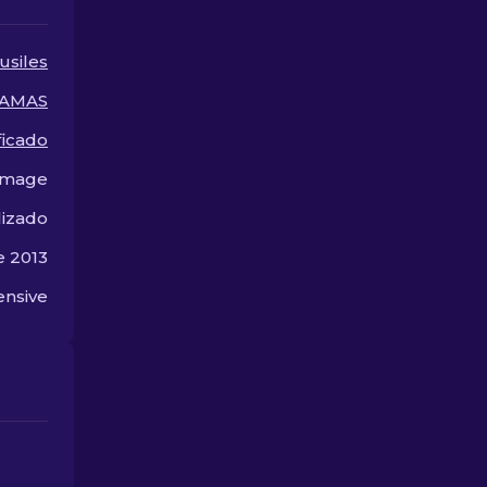
skins más po
CS2.
usiles
AMAS
ficado
image
lizado
e 2013
ensive