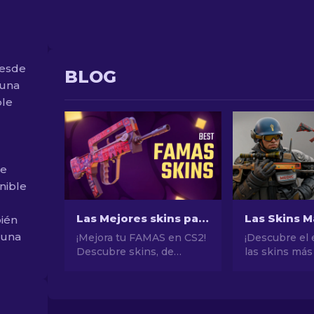
desde
BLOG
 una
ble
de
onible
Las Mejores skins para FAMAS en CS2 [2026]
ién
 una
¡Mejora tu FAMAS en CS2!
¡Descubre el
Descubre skins, de
las skins más
accesibles a lujosas, en
de CS2! Desd
nuestra guía. Mejora tu
impresionant
juego con estilo, desde
potencial de 
básico a premium.
explora el mu