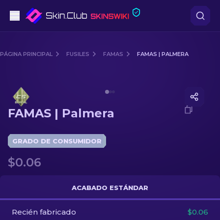
Pistolas
PÁGINA PRINCIPAL
FUSILES
FAMAS
FAMAS | PALMERA
Gama media
Media of
FAMAS | Palmera
Fusiles
FAMAS | Palmera
Fusiles de Francotirador
Cuchillos
GRADO DE CONSUMIDOR
$0.06
Guantes
Cajas
ACABADO ESTÁNDAR
Recién fabricado
Otro
$0.06