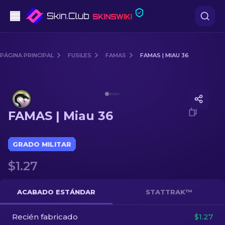
Pistolas
PÁGINA PRINCIPAL
FUSILES
FAMAS
FAMAS | MIAU 36
Gama media
Media of
FAMAS | Miau 36
Fusiles
FAMAS | Miau 36
Fusiles de Francotirador
Cuchillos
GRADO MILITAR
$1.27
Guantes
Cajas
ACABADO ESTÁNDAR
STATTRAK™
Recién fabricado
Otro
$1.27