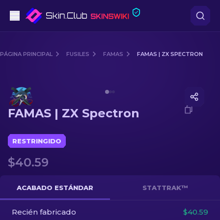
Pistolas
PÁGINA PRINCIPAL
FUSILES
FAMAS
FAMAS | ZX SPECTRON
Gama media
Media of
FAMAS | ZX Spectron
Fusiles
FAMAS | ZX Spectron
Fusiles de Francotirador
Cuchillos
RESTRINGIDO
$40.59
Guantes
Cajas
ACABADO ESTÁNDAR
STATTRAK™
Recién fabricado
Otro
$40.59