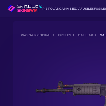
PISTOLAS
GAMA MEDIA
FUSILES
FUSIL
PÁGINA PRINCIPAL
FUSILES
GALIL AR
GAL
Media of
Galil AR | DDPAT naranja