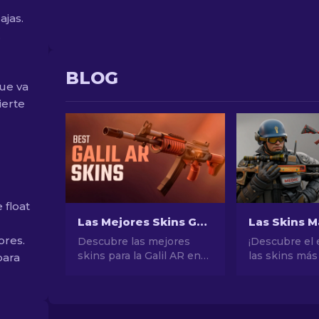
ajas.
.
BLOG
que va
ierte
 float
Las Mejores Skins Galil AR en CS2 [2026]
ores.
Descubre las mejores
¡Descubre el
skins para la Galil AR en
las skins más
para
CS2, ¡para todo
de CS2! Desd
presupuesto! Explora
impresionant
opciones asequibles que
potencial de 
mejoren tu juego.
explora el mu