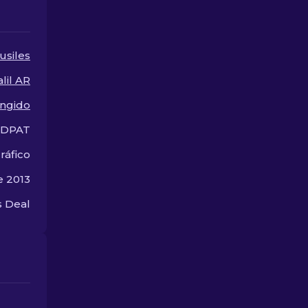
skins más po
CS2.
usiles
lil AR
ingido
DDPAT
ráfico
e 2013
 Deal