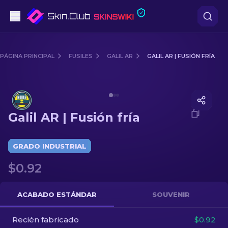
Pistolas
PÁGINA PRINCIPAL
FUSILES
GALIL AR
GALIL AR | FUSIÓN FRÍA
Gama media
Media of
Galil AR | Fusión fría
Fusiles
Galil AR | Fusión fría
Fusiles de Francotirador
Cuchillos
GRADO INDUSTRIAL
$0.92
Guantes
Cajas
ACABADO ESTÁNDAR
SOUVENIR
Recién fabricado
Otro
$0.92