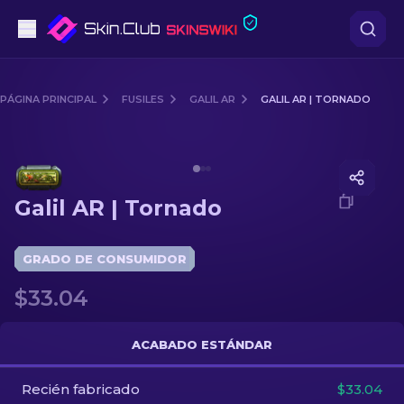
Pistolas
PÁGINA PRINCIPAL
FUSILES
GALIL AR
GALIL AR | TORNADO
Gama media
Media of
Galil AR | Tornado
Fusiles
Galil AR | Tornado
Fusiles de Francotirador
Cuchillos
GRADO DE CONSUMIDOR
$33.04
Guantes
Cajas
ACABADO ESTÁNDAR
Recién fabricado
Otro
$33.04