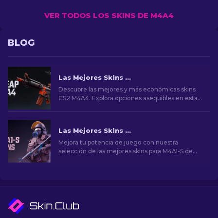
VER TODOS LOS SKINS DE M4A4
BLOG
Las Mejores Skins Baratas para M4A4 en CS2 [2026]
Descubre las mejores y más económicas skins
CS2 M4A4. Explora opciones asequibles en esta
guía para mejorar tu juego con bajo
presupuesto.
Las Mejores Skins para M4A1-S de CS2 [2026]
Mejora tu potencia de juego con nuestra
selección de las mejores skins para M4A1-S de
CS2. Explora una galería de impresionantes
diseños y encuentra el que mejor se adapte a tu
arsenal.