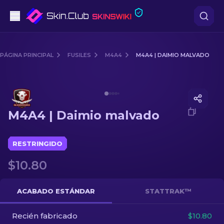
Pistolas
PÁGINA PRINCIPAL
FUSILES
M4A4
M4A4 | DAIMIO MALVADO
Gama media
Media of
M4A4 | Daimio malvado
Fusiles
M4A4 | Daimio malvado
Fusiles de Francotirador
Cuchillos
RESTRINGIDO
$10.80
Guantes
Cajas
ACABADO ESTÁNDAR
STATTRAK™
Recién fabricado
Otro
$10.80