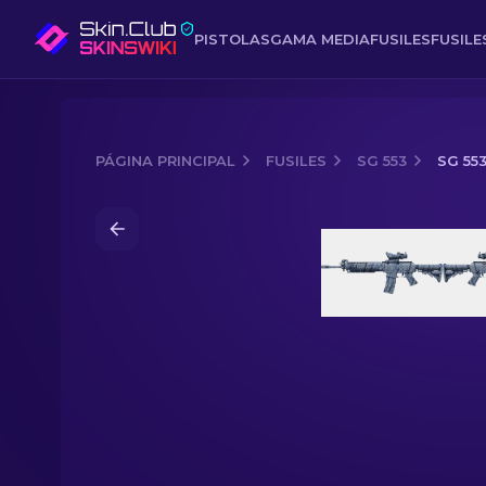
PISTOLAS
GAMA MEDIA
FUSILES
FUSIL
PÁGINA PRINCIPAL
FUSILES
SG 553
SG 55
Media of
SG 553 | Olas perforadas