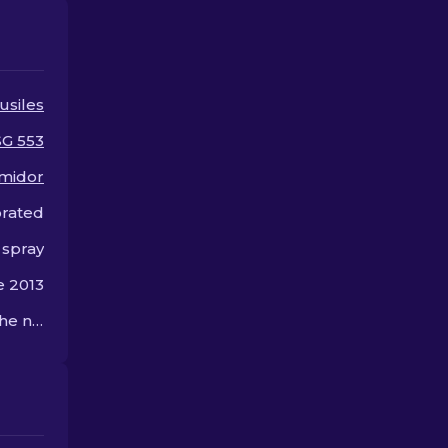
skins más po
CS2.
usiles
SG 553
midor
orated
 spray
e 2013
Out with the old, in with the new