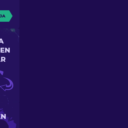
JA
A
 EN
AR
EN