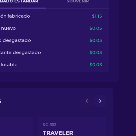
BADO ESTÁNDAR
SOUVENIR
ién fabricado
$1.15
i nuevo
$0.05
o desgastado
$0.03
tante desgastado
$0.03
lorable
$0.03
S
SG 553
TRAVELER