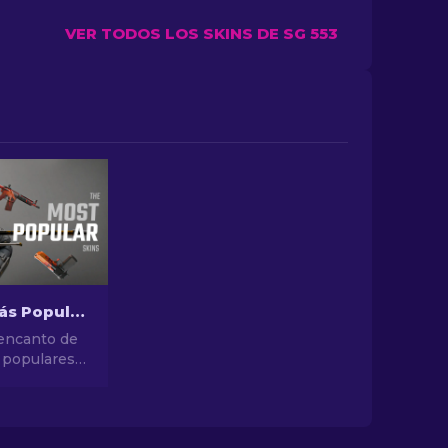
VER TODOS LOS SKINS DE SG 553
Las Skins Más Populares en CS2
 encanto de
 populares
e diseños
es hasta
inversión,
ndo de las