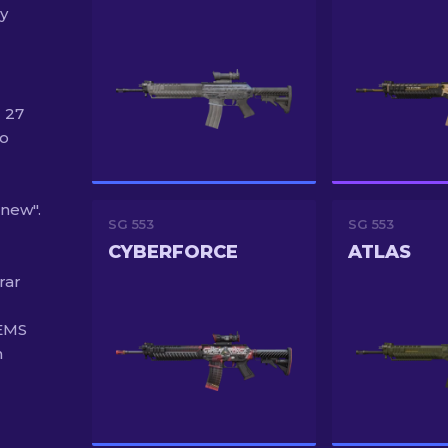
 y
 27
mo
 new".
SG 553
SG 553
CYBERFORCE
ATLAS
rar
 EMS
n