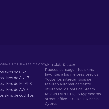
ORÍAS POPULARES DE CS2
Skin.Club ©
2026
Puedes conseguir tus skins
los skins de CS2
favoritas a los mejores precios.
los skins de AK-47
Todos los intercambios se
los skins de M4A1-S
realizan automáticamente
utilizando los bots de Steam.
los skins de AWP
MOONTAIN LTD, 13 Kypranoros
os skins de cuchillos
street, office 205, 1061, Nicosia,
Cyprus