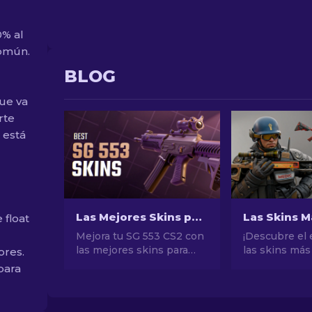
0% al
común.
BLOG
que va
rte
 está
Las Mejores Skins para SG 553 en CS2 [2026]
 float
Mejora tu SG 553 CS2 con
¡Descubre el
las mejores skins para
las skins más
ores.
cualquier presupuesto.
de CS2! Desd
para
Descubre nuestros
impresionant
rankings expertos para el
potencial de 
cambio estético ideal.
explora el mu