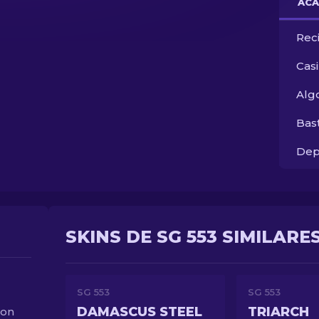
ACA
Rec
Cas
Alg
Bas
Dep
SKINS DE SG 553 SIMILARE
SG 553
SG 553
DAMASCUS STEEL
TRIARCH
con