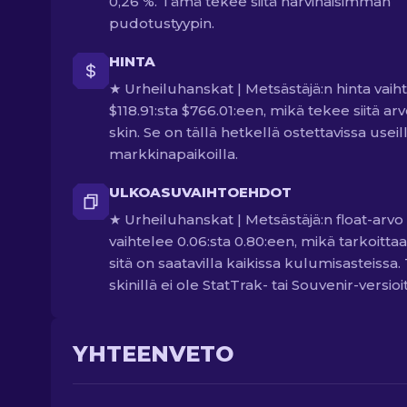
0,26 %. Tämä tekee siitä harvinaisimman
pudotustyypin.
HINTA
★ Urheiluhanskat | Metsästäjä:n hinta vaih
$118.91:sta $766.01:een, mikä tekee siitä ar
skin. Se on tällä hetkellä ostettavissa useil
markkinapaikoilla.
ULKOASUVAIHTOEHDOT
★ Urheiluhanskat | Metsästäjä:n float-arvo
vaihtelee 0.06:sta 0.80:een, mikä tarkoittaa
sitä on saatavilla kaikissa kulumisasteissa. 
skinillä ei ole StatTrak- tai Souvenir-versioi
YHTEENVETO