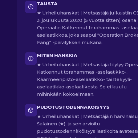
TAUSTA
★ Urheiluhanskat | Metsästäjä julkaistiin C
3. joulukuuta 2020 (5 vuotta sitten) osana
Operaatio Katkennut torahammas -aselaa
aselaatikkoa, joka saapui "Operation Brok
Fang" -päivityksen mukana.
MITEN HANKKIA
★ Urheiluhanskat | Metsästäjä löytyy Oper
Katkennut torahammas -aselaatikko-,
Käärmeenpisto-aselaatikko- tai Rekyyli-
aselaatikko-aselaatikosta. Se ei kuulu
mihinkään kokoelmaan.
PUDOTUSTODENNÄKÖISYYS
★ Urheiluhanskat | Metsästäjä:n harvinais
Salainen (★), ja sen arvioitu
pudotustodennäköisyys laatikoita avatess