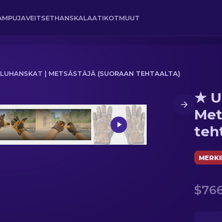
AMPUJA
VEITSET
HANSKA
LAATIKOT
MUUT
ILUHANSKAT | METSÄSTÄJÄ (SUORAAN TEHTAALTA)
★ U
jä (Suoraan tehtaalta)
Met
teh
MERKI
$766