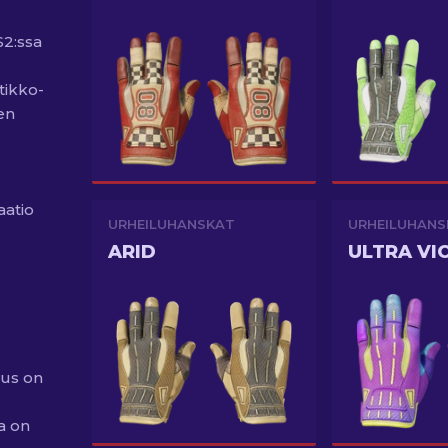
S2:ssa
tikko-
en
aatio
URHEILUHANSKAT
URHEILUHANS
ARID
ULTRA VI
uus on
a on