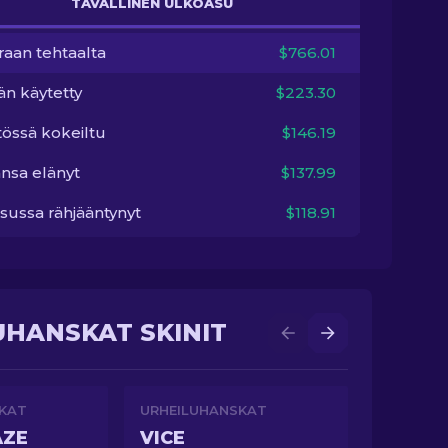
TAVALLINEN ULKOASU
raan tehtaalta
$766.01
än käytetty
$223.30
tössä kokeiltu
$146.19
nsa elänyt
$137.99
sussa rähjääntynyt
$118.91
UHANSKAT SKINIT
KAT
URHEILUHANSKAT
AZE
VICE