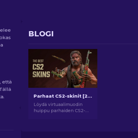
telee
BLOGI
vokas
la
, että
Tällä
Parhaat CS2-skinit [2026]
ta.
Löydä virtuaalimuodin
huippu parhaiden CS2-
skinien avulla! Tutki tyylin
maailmaa parhaiden CS2-
skinien avulla