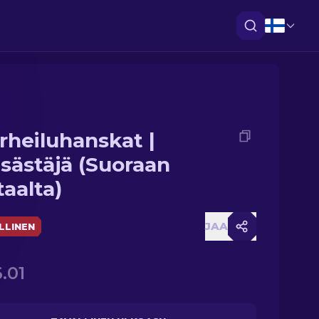
rheiluhanskat |
sästäjä (Suoraan
taalta)
JAA
LLINEN
.01