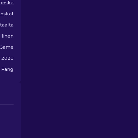
anska
anskat
taalta
llinen
 Game
a 2020
 Fang