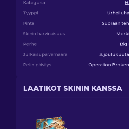
Kategoria
H
Tyyppi
Urheiluh
Pinta
Suoraan teh
Skinin harvinaisuus
Merki
Perhe
Big
Julkaisupäivämäärä
3. joulukuut
Pelin päivitys
Operation Broken
LAATIKOT SKININ KANSSA