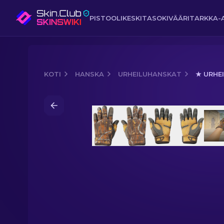
PISTOOLI
KESKITASO
KIVÄÄRI
TARKKA-
KOTI
HANSKA
URHEILUHANSKAT
★ URHE
Media of
★ Urheiluhanskat | Metsästä