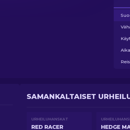
Suo
Väh
Käy
Aika
Reis
SAMANKALTAISET URHEIL
URHEILUHANSKAT
URHEILUHANS
RED RACER
HEDGE M