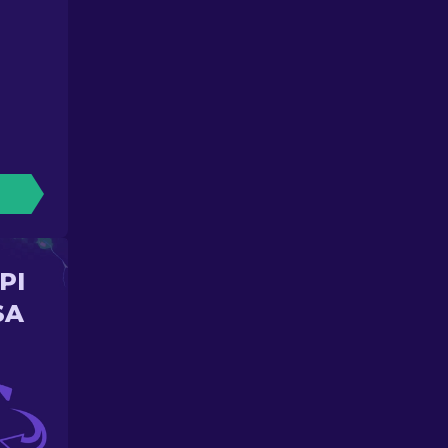
PI
SA