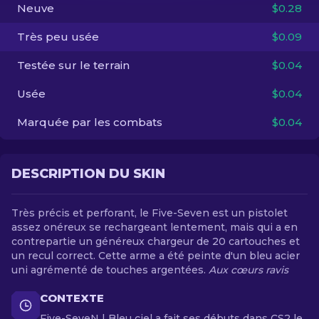
Neuve
$0.28
FR
Très peu usée
$0.09
Testée sur le terrain
$0.04
Usée
$0.04
Marquée par les combats
$0.04
DESCRIPTION DU SKIN
Très précis et perforant, le Five-Seven est un pistolet
assez onéreux se rechargeant lentement, mais qui a en
contrepartie un généreux chargeur de 20 cartouches et
un recul correct. Cette arme a été peinte d'un bleu acier
uni agrémenté de touches argentées.
Aux cœurs ravis
CONTEXTE
Five-SeveN | Bleu ciel a fait ses débuts dans CS2 le