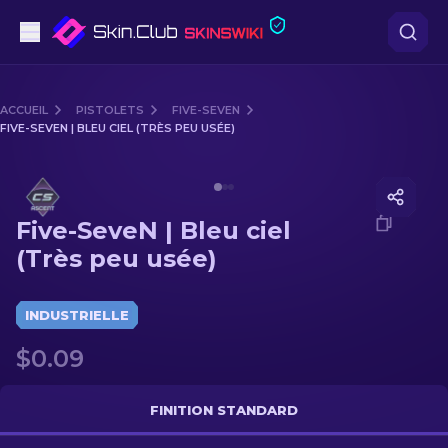
Pistolets
ACCUEIL
PISTOLETS
FIVE-SEVEN
FIVE-SEVEN | BLEU CIEL (TRÈS PEU USÉE)
Milieu de gamme
Media of
Five-SeveN | Bleu ciel (Très peu usée)
Fusils
Five-SeveN | Bleu ciel
Fusils de Précision
(Très peu usée)
Couteaux
INDUSTRIELLE
Gants
$0.09
Caisses
FINITION STANDARD
Autre