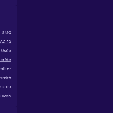
votre arme!
SMG
AC-10
Usée
ecrète
talker
smith
 2019
ed Web