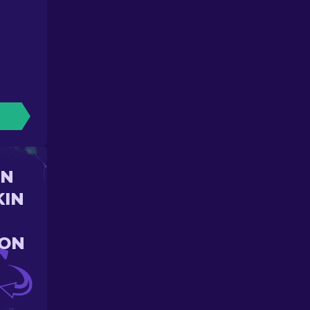
UN
KIN
ION