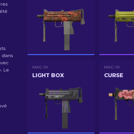
ures
 été
uts
) dans
avec
MAC-10
MAC-10
. Le
LIGHT BOX
CURSE
uvé