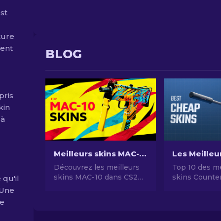
st
ture
ment
BLOG
pris
kin
 à
Meilleurs skins MAC-10 dans CS2 : Liste classée [2026]
Découvrez les meilleurs
Top 10 des me
skins MAC-10 dans CS2
skins Counter
 qu'il
avec notre liste ultime.
pas chers en
 Une
Améliorez votre jeu et
Guide comple
le
démarquez-vous avec ces
nouveaux skins pour