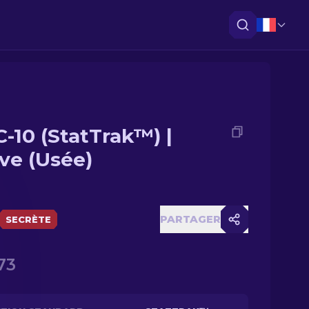
-10 (StatTrak™) |
ve (Usée)
PARTAGER
SECRÈTE
73