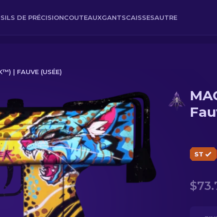
SILS DE PRÉCISION
COUTEAUX
GANTS
CAISSES
AUTRE
™) | FAUVE (USÉE)
MAC
(Usée)
Fau
ST
$73.