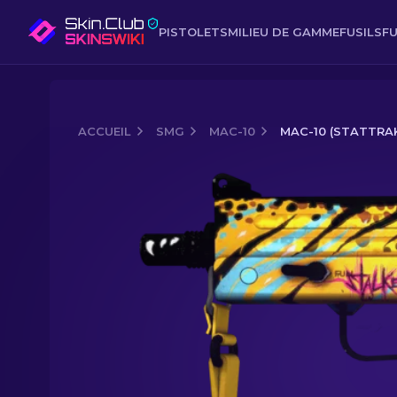
PISTOLETS
MILIEU DE GAMME
FUSILS
FU
ACCUEIL
SMG
MAC-10
MAC-10 (STATTRAK
Media of
MAC-10 (StatTrak™) | Fauve 