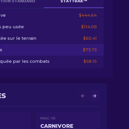
NITION STANDARD
STATTRAK™
ve
$444.64
s peu usée
$114.09
ée sur le terrain
$65.41
e
$73.73
quée par les combats
$58.15
ES
MAC-10
CARNIVORE