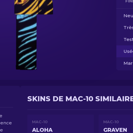
FI
Neu
Trè
Test
Usé
Mar
SKINS DE MAC-10 SIMILAIR
le
MAC-10
MAC-10
dence
ALOHA
GRAVEN
ne