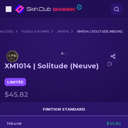
Pistolets
ACCUEIL
FUSILS À POMPE
XM1014
XM1014 | SOLITUDE (NEUVE)
Milieu de gamme
Media of
XM1014 | Solitude (Neuve)
Fusils
XM1014 | Solitude (Neuve)
Fusils de Précision
Couteaux
LIMITÉE
$45.82
Gants
Caisses
FINITION STANDARD
Neuve
Autre
$45.82