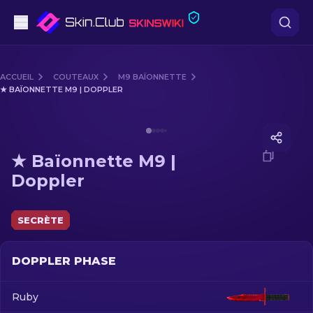
Pistolets
ACCUEIL
COUTEAUX
M9 BAÏONNETTE
★ BAÏONNETTE M9 | DOPPLER
Milieu de gamme
Media of
★ Baïonnette M9 | Doppler
Fusils
★ Baïonnette M9 |
Fusils de Précision
Doppler
Couteaux
SECRÈTE
Gants
DOPPLER PHASE
Caisses
Ruby
Autre