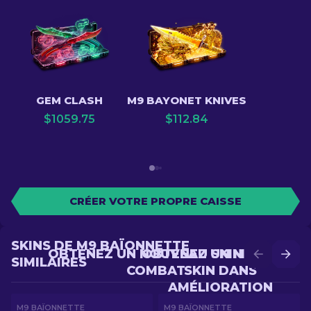
GEM CLASH
M9 BAYONET KNIVES
$
1059.75
$
112.84
CRÉER VOTRE PROPRE CAISSE
SKINS DE M9 BAÏONNETTE
OBTENEZ UN NOUVEAU SKIN EN
OBTENEZ UN MEILLEUR
SIMILAIRES
COMBAT
SKIN DANS
AMÉLIORATION
M9 BAÏONNETTE
M9 BAÏONNETTE