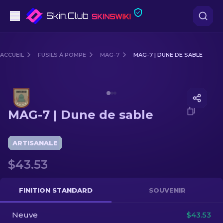
Pistolets
ACCUEIL
FUSILS À POMPE
MAG-7
MAG-7 | DUNE DE SABLE
Milieu de gamme
Media of
MAG-7 | Dune de sable
Fusils
MAG-7 | Dune de sable
Fusils de Précision
Couteaux
ARTISANALE
$43.53
Gants
Caisses
FINITION STANDARD
SOUVENIR
Neuve
Autre
$43.53