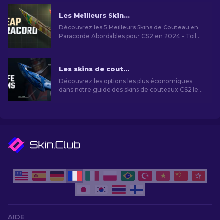
Les Meilleurs Skins Couteau en Paracorde CS2 bon marché
Découvrez les 5 Meilleurs Skins de Couteau en
Paracorde Abordables pour CS2 en 2024 - Toile
pourpre, Cementée, Acier bleui, Carnage, Forêt
Boréale. Tous les Prix.
Les skins de couteaux CS2 les moins chers [2026]
Découvrez les options les plus économiques
dans notre guide des skins de couteaux CS2 les
moins chers et améliorez votre style de jeu sans
vous ruiner!
AIDE