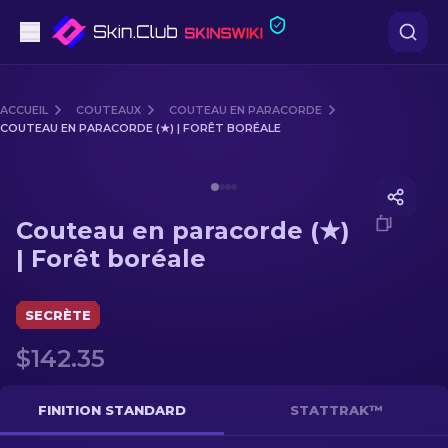
Pistolets
ACCUEIL
COUTEAUX
COUTEAU EN PARACORDE
COUTEAU EN PARACORDE (★) | FORÊT BORÉALE
Milieu de gamme
Media of
Couteau en paracorde (★) | Forêt boréale
Fusils
Couteau en paracorde (★)
Fusils de Précision
| Forêt boréale
Couteaux
SECRÈTE
Gants
$142.35
Caisses
FINITION STANDARD
STATTRAK™
Autre