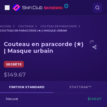
Pistolets
ACCUEIL
COUTEAUX
COUTEAU EN PARACORDE
COUTEAU EN PARACORDE (★) | MASQUE URBAIN
Milieu de gamme
Media of
Couteau en paracorde (★) | Masque urbain
Couteau en paracorde (★)
Fusils
| Masque urbain
Fusils de Précision
SECRÈTE
Couteaux
$149.67
Gants
FINITION STANDARD
STATTRAK™
Caisses
Neuve
$149.67
Autre