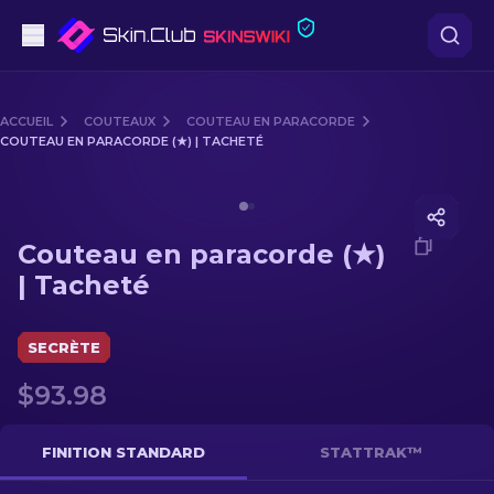
Pistolets
ACCUEIL
COUTEAUX
COUTEAU EN PARACORDE
COUTEAU EN PARACORDE (★) | TACHETÉ
Milieu de gamme
Media of
Couteau en paracorde (★) | Tacheté
Fusils
Couteau en paracorde (★)
Fusils de Précision
| Tacheté
Couteaux
SECRÈTE
Gants
$93.98
Caisses
FINITION STANDARD
STATTRAK™
Autre