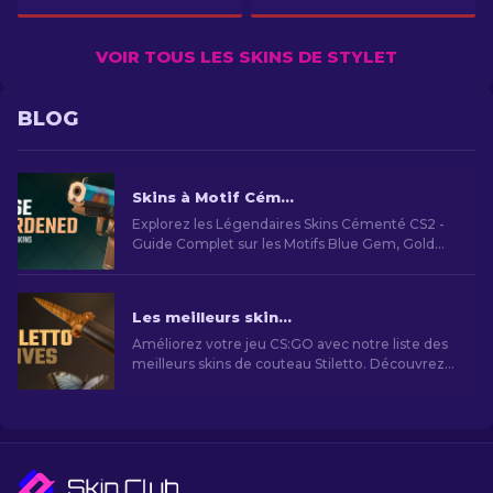
VOIR TOUS LES SKINS DE STYLET
BLOG
Skins à Motif Cémenté dans CS2: Guide Complet [2026]
Explorez les Légendaires Skins Cémenté CS2 -
Guide Complet sur les Motifs Blue Gem, Gold
Gem, Rareté et Valeur des Finitions AK-47,
Couteaux et Plus.
Les meilleurs skins de couteau stiletto sur CS:GO : Art rencontre Létalité
Améliorez votre jeu CS:GO avec notre liste des
meilleurs skins de couteau Stiletto. Découvrez
les designs les plus élégants pour améliorer
votre expérience de jeu.