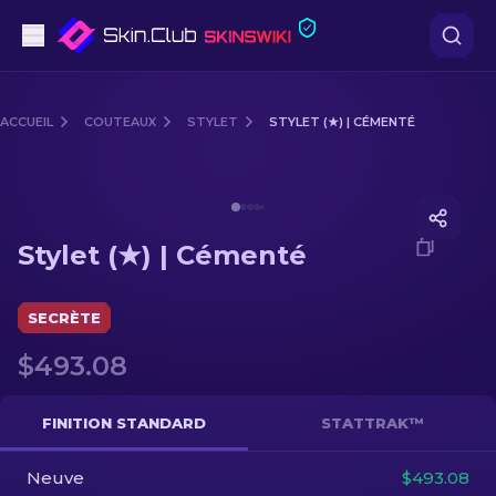
Pistolets
ACCUEIL
COUTEAUX
STYLET
STYLET (★) | CÉMENTÉ
Milieu de gamme
Media of
Stylet (★) | Cémenté
Fusils
Stylet (★) | Cémenté
Fusils de Précision
Couteaux
SECRÈTE
$493.08
Gants
Caisses
FINITION STANDARD
STATTRAK™
Neuve
Autre
$493.08