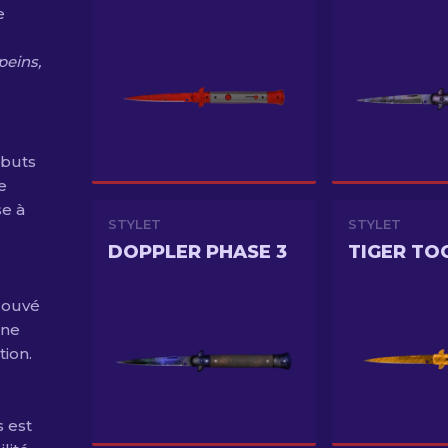
e
 peins,
ébuts
e
se à
STYLET
STYLET
DOPPLER PHASE 3
TIGER TO
trouvé
one
tion.
s est