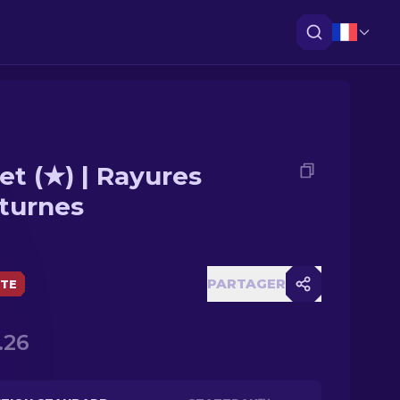
let (★) | Rayures
turnes
PARTAGER
ÈTE
.26