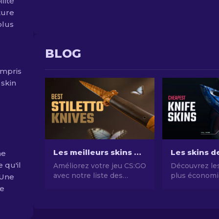
lité
ture
plus
BLOG
ompris
 skin
Les meilleurs skins de couteau stiletto sur CS:GO : Art rencontre Létalité
ne
e qu'il
Améliorez votre jeu CS:GO
Découvrez les
avec notre liste des
plus économi
 Une
meilleurs skins de
notre guide d
le
couteau Stiletto.
couteaux CS2
Découvrez les designs les
chers et amél
plus élégants pour
style de jeu 