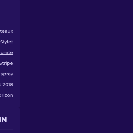
améliorer votre
ruiner!
expérience de jeu.
teaux
Stylet
ecrète
Stripe
 spray
t 2018
rizon
IN