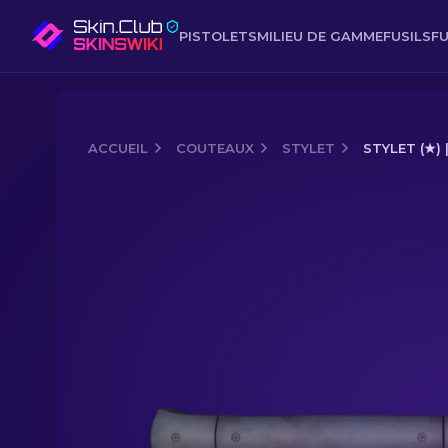
PISTOLETS
MILIEU DE GAMME
FUSILS
FU
ACCUEIL
COUTEAUX
STYLET
STYLET (★)
Media of
Stylet (★) | Rayures nocturn