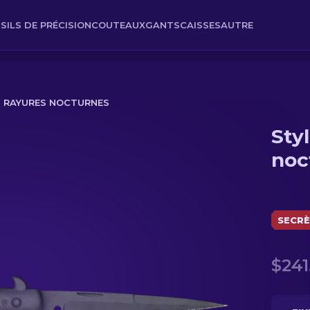
SILS DE PRÉCISION
COUTEAUX
GANTS
CAISSES
AUTRE
 | RAYURES NOCTURNES
Sty
es
noc
SECR
$241