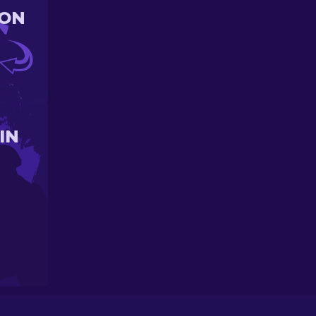
ION
IN