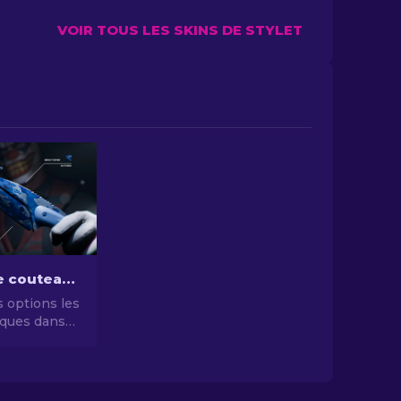
VOIR TOUS LES SKINS DE STYLET
Les skins de couteaux CS2 les moins chers [2026]
 options les
ques dans
es skins de
 les moins
iorez votre
sans vous