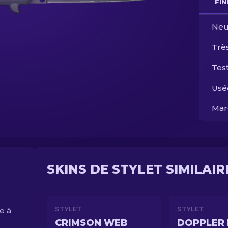
FI
Neu
Trè
Test
Usé
Mar
SKINS DE STYLET SIMILAIR
STYLET
STYLET
e à
CRIMSON WEB