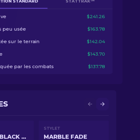
NITION STANDARD
STATTRAK™
ve
$241.26
s peu usée
$163.78
ée sur le terrain
$142.04
e
$143.70
quée par les combats
$137.78
ES
STYLET
DOPPLER BLACK PEARL
MARBLE FADE