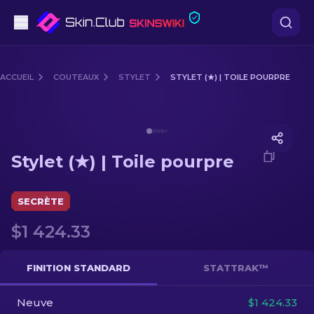
Pistolets
ACCUEIL
COUTEAUX
STYLET
STYLET (★) | TOILE POURPRE
Milieu de gamme
Media of
Stylet (★) | Toile pourpre
Fusils
Stylet (★) | Toile pourpre
Fusils de Précision
Couteaux
SECRÈTE
$1 424.33
Gants
Caisses
FINITION STANDARD
STATTRAK™
Neuve
Autre
$1 424.33