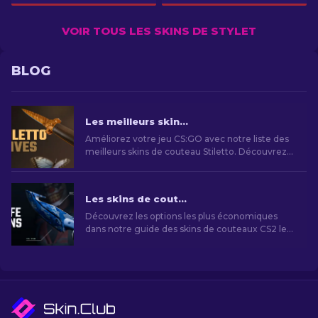
VOIR TOUS LES SKINS DE STYLET
BLOG
Les meilleurs skins de couteau stiletto sur CS:GO : Art rencontre Létalité
Améliorez votre jeu CS:GO avec notre liste des
meilleurs skins de couteau Stiletto. Découvrez
les designs les plus élégants pour améliorer
votre expérience de jeu.
Les skins de couteaux CS2 les moins chers [2026]
Découvrez les options les plus économiques
dans notre guide des skins de couteaux CS2 les
moins chers et améliorez votre style de jeu sans
vous ruiner!