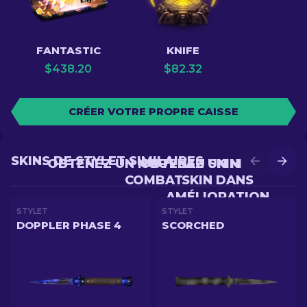
FANTASTIC
KNIFE
$
438.20
$
82.32
CRÉER VOTRE PROPRE CAISSE
SKINS DE STYLET SIMILAIRES
OBTENEZ UN NOUVEAU SKIN EN
OBTENEZ UN MEILLEUR
COMBAT
SKIN DANS
AMÉLIORATION
STYLET
STYLET
DOPPLER PHASE 4
SCORCHED