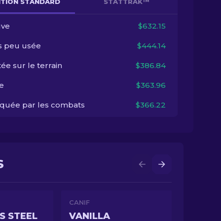
NITION STANDARD
STATTRAK™
ve
$632.15
s peu usée
$444.14
ée sur le terrain
$386.84
e
$363.96
quée par les combats
$366.22
S
CANIF
S STEEL
VANILLA