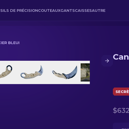
SILS DE PRÉCISION
COUTEAUX
GANTS
CAISSES
AUTRE
CIER BLEUI
Cani
SECR
$632