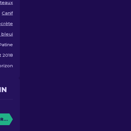
teaux
impressionnent
Canif
ecrète
 bleui
Patine
t 2018
rizon
IN
RE CAISSE