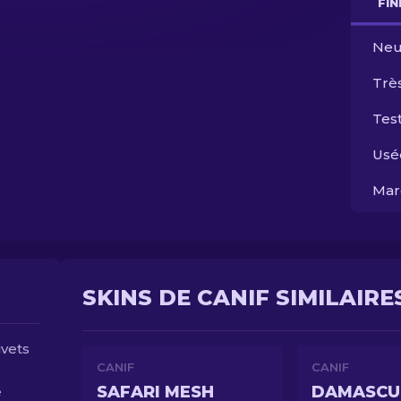
FI
Neu
Trè
Test
Usé
Mar
SKINS DE CANIF SIMILAIRE
ivets
CANIF
CANIF
SAFARI MESH
DAMASCU
e