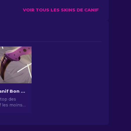
VOIR TOUS LES SKINS DE CANIF
Top skins Canif Bon Marché dans CS2 [2026]
 top des
f les moins
S2 en 2022 -
lleures
nomiques