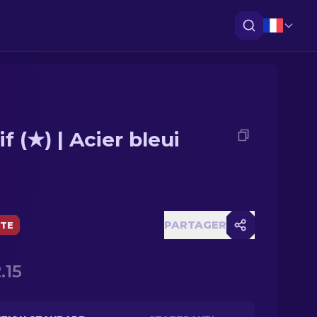
f (★) | Acier bleui
PARTAGER
ÈTE
.15