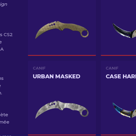
ign
ns CS2
e
 A
CANIF
CANIF
URBAN MASKED
CASE HA
ns
e
.
rète
timée