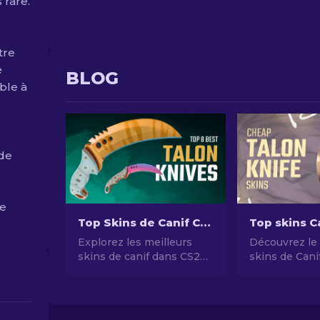
 rare.
tre
e
BLOG
ble à
 de
e
le
Top Skins de Canif CS2 à Utiliser en 2026
Explorez les meilleurs
Découvrez le
skins de canif dans CS2
skins de Cani
pour 2024. Alliez style et
chers dans C
efficacité avec des
Guide des mei
designs uniques qui
options éco
captivent et