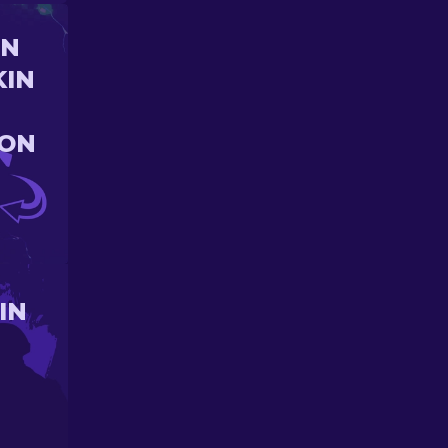
UN
KIN
ION
IN