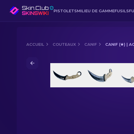
PISTOLETS
MILIEU DE GAMME
FUSILS
FU
ACCUEIL
COUTEAUX
CANIF
CANIF (★) | A
Media of
Canif (★) | Acier bleui