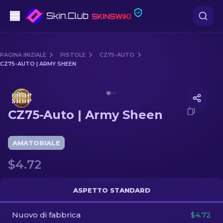
Pistole
PAGINA INIZIALE
PISTOLE
CZ75-AUTO
CZ75-AUTO | ARMY SHEEN
Fascia media
Media of
CZ75-Auto | Army Sheen
Fucile
CZ75-Auto | Army Sheen
Fucile di precisione
Coltelli
AMATORIALE
$4.72
Guanto
Casse
ASPETTO STANDARD
Nuovo di fabbrica
Altro
$4.72