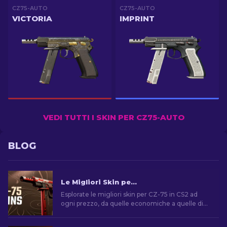
CZ75-AUTO
CZ75-AUTO
VICTORIA
IMPRINT
VEDI TUTTI I SKIN PER CZ75-AUTO
BLOG
Le Migliori Skin per CZ-75 di CS2: Economiche alle più Care
Esplorate le migliori skin per CZ-75 in CS2 ad
ogni prezzo, da quelle economiche a quelle di
qualità superiore. Trovate l'aggiornamento
cosmetico perfetto per la vostra arma!