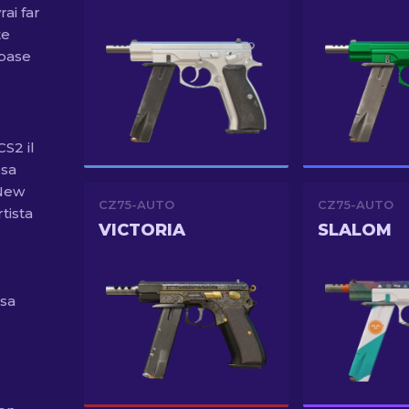
ai far
te
 base
CS2 il
ssa
 New
CZ75-AUTO
CZ75-AUTO
rtista
VICTORIA
SLALOM
ssa