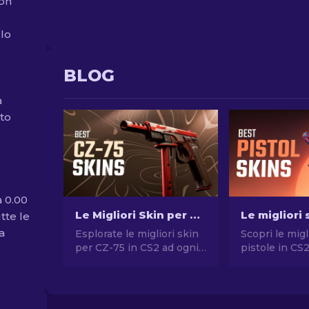
con
 lo
BLOG
a
lto
a 0.00
Le Migliori Skin per CZ-75 di CS2: Economiche alle più Care
utte le
a
Esplorate le migliori skin
Scopri le migl
per CZ-75 in CS2 ad ogni
pistole in CS
prezzo, da quelle
stile senza 
economiche a quelle di
Le migliori sc
qualità superiore. Trovate
Desert Eagle
l'aggiornamento
molte altre!