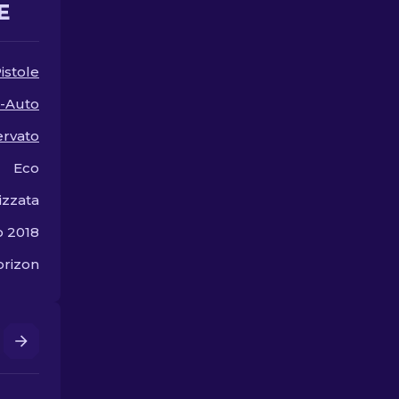
E
cosmetico perfetto per la
vostra arma!
istole
-Auto
ervato
Eco
izzata
o 2018
rizon