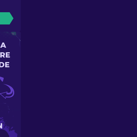
NA
ORE
DE
N