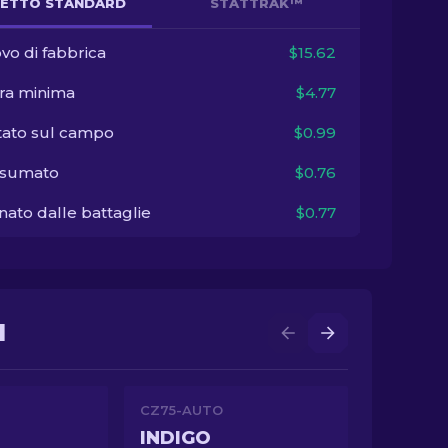
ETTO STANDARD
STATTRAK™
vo di fabbrica
$15.62
ra minima
$4.77
tato sul campo
$0.99
sumato
$0.76
ato dalle battaglie
$0.77
I
CZ75-AUTO
INDIGO