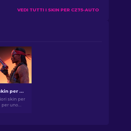
VEDI TUTTI I SKIN PER CZ75-AUTO
Le migliori skin per pistola in CS2 [2026]
iori skin per
2 per uno
compromessi.
elte per
, USP-S e