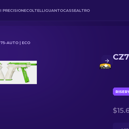
I PRECISIONE
COLTELLI
GUANTO
CASSE
ALTRO
75-AUTO | ECO
CZ7
RISER
$15.