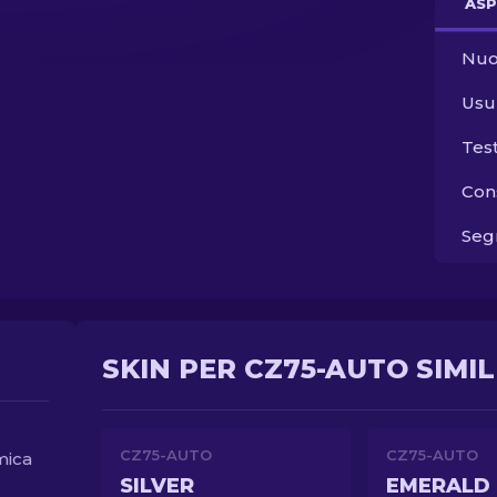
ASP
Nuo
Usu
Tes
Con
Segn
SKIN PER CZ75-AUTO SIMIL
CZ75-AUTO
CZ75-AUTO
mica
SILVER
EMERALD