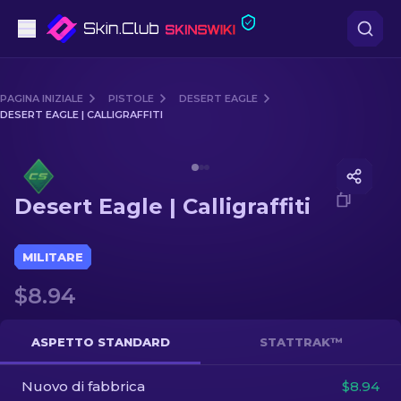
Pistole
PAGINA INIZIALE
PISTOLE
DESERT EAGLE
DESERT EAGLE | CALLIGRAFFITI
Fascia media
Media of
Desert Eagle | Calligraffiti
Fucile
Desert Eagle | Calligraffiti
Fucile di precisione
Coltelli
MILITARE
$8.94
Guanto
Casse
ASPETTO STANDARD
STATTRAK™
Nuovo di fabbrica
Altro
$8.94