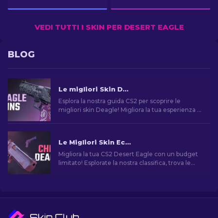
VEDI TUTTI I SKIN PER DESERT EAGLE
BLOG
Le migliori Skin Deagle in CS2 [2026]
Esplora la nostra guida CS2 per scoprire le
migliori skin Deagle! Migliora la tua esperienza di
gioco trovando la skin ideale per la Desert Eagle.
Le Migliori Skin Economiche per Desert Eagle di CS2
Migliora la tua CS2 Desert Eagle con un budget
limitato! Esplorate la nostra classifica, trova le
migliori skin economiche per migliorare il tuo
stile senza spendere troppo.