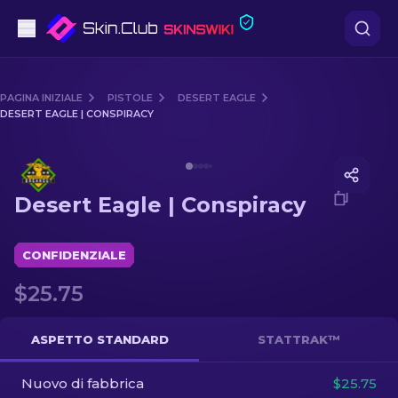
Pistole
PAGINA INIZIALE
PISTOLE
DESERT EAGLE
DESERT EAGLE | CONSPIRACY
Fascia media
Media of
Desert Eagle | Conspiracy
Fucile
Desert Eagle | Conspiracy
Fucile di precisione
Coltelli
CONFIDENZIALE
$25.75
Guanto
Casse
ASPETTO STANDARD
STATTRAK™
Nuovo di fabbrica
Altro
$25.75