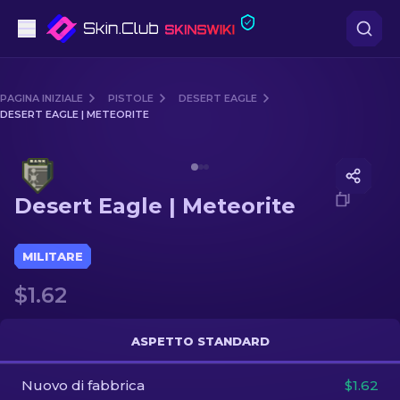
Pistole
PAGINA INIZIALE
PISTOLE
DESERT EAGLE
DESERT EAGLE | METEORITE
Fascia media
Media of
Desert Eagle | Meteorite
Fucile
Desert Eagle | Meteorite
Fucile di precisione
Coltelli
MILITARE
$1.62
Guanto
Casse
ASPETTO STANDARD
Nuovo di fabbrica
Altro
$1.62