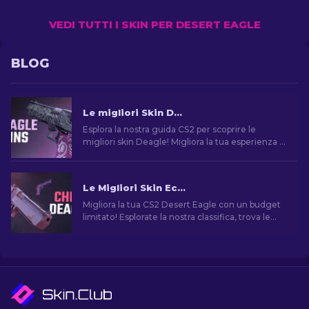
VEDI TUTTI I SKIN PER DESERT EAGLE
BLOG
Le migliori Skin Deagle in CS2 [2026]
Esplora la nostra guida CS2 per scoprire le
migliori skin Deagle! Migliora la tua esperienza di
gioco trovando la skin ideale per la Desert Eagle.
Le Migliori Skin Economiche per Desert Eagle di CS2
Migliora la tua CS2 Desert Eagle con un budget
limitato! Esplorate la nostra classifica, trova le
migliori skin economiche per migliorare il tuo
stile senza spendere troppo.