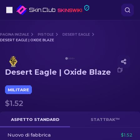
Pistole
PAGINA INIZIALE
PISTOLE
DESERT EAGLE
DESERT EAGLE | OXIDE BLAZE
Fascia media
Media of
Desert Eagle | Oxide Blaze
Fucile
Desert Eagle | Oxide Blaze
Fucile di precisione
Coltelli
MILITARE
$1.52
Guanto
Casse
ASPETTO STANDARD
STATTRAK™
Nuovo di fabbrica
Altro
$1.52