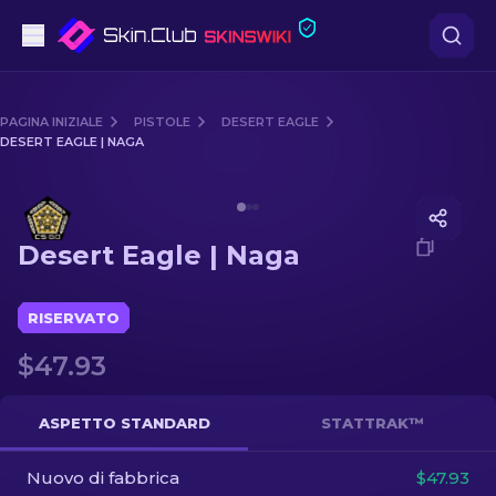
Pistole
PAGINA INIZIALE
PISTOLE
DESERT EAGLE
DESERT EAGLE | NAGA
Fascia media
Media of
Desert Eagle | Naga
Fucile
Desert Eagle | Naga
Fucile di precisione
Coltelli
RISERVATO
$47.93
Guanto
Casse
ASPETTO STANDARD
STATTRAK™
Nuovo di fabbrica
Altro
$47.93