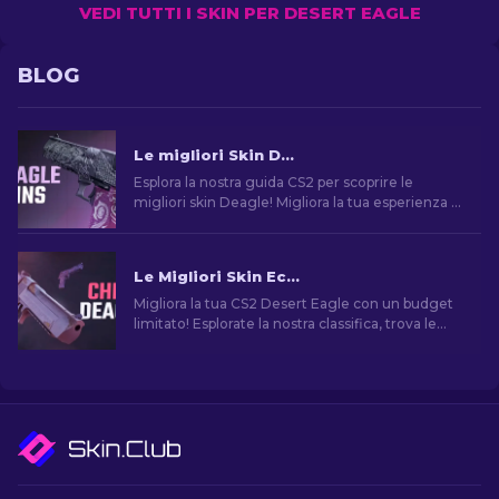
VEDI TUTTI I SKIN PER DESERT EAGLE
BLOG
Le migliori Skin Deagle in CS2 [2026]
Esplora la nostra guida CS2 per scoprire le
migliori skin Deagle! Migliora la tua esperienza di
gioco trovando la skin ideale per la Desert Eagle.
Le Migliori Skin Economiche per Desert Eagle di CS2
Migliora la tua CS2 Desert Eagle con un budget
limitato! Esplorate la nostra classifica, trova le
migliori skin economiche per migliorare il tuo
stile senza spendere troppo.