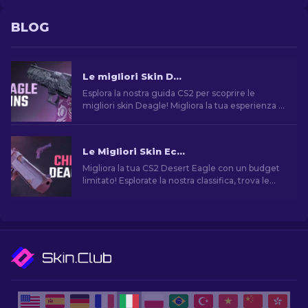
BLOG
Le migliori Skin Deagle in CS2 [2026]
Esplora la nostra guida CS2 per scoprire le
migliori skin Deagle! Migliora la tua esperienza di
gioco trovando la skin ideale per la Desert Eagle.
Le Migliori Skin Economiche per Desert Eagle di CS2
Migliora la tua CS2 Desert Eagle con un budget
limitato! Esplorate la nostra classifica, trova le
migliori skin economiche per migliorare il tuo
stile senza spendere troppo.