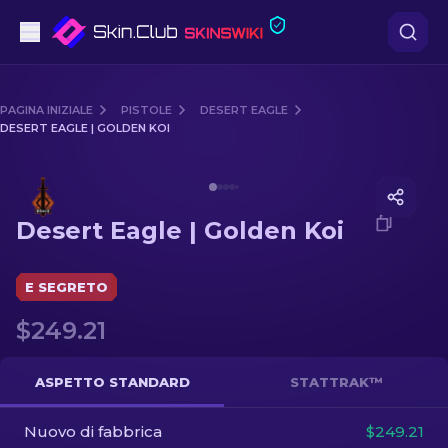
Pistole
PAGINA INIZIALE
PISTOLE
DESERT EAGLE
DESERT EAGLE | GOLDEN KOI
Fascia media
Media of
Desert Eagle | Golden Koi
Fucile
Desert Eagle | Golden Koi
Fucile di precisione
Coltelli
E SEGRETO
$249.21
Guanto
Casse
ASPETTO STANDARD
STATTRAK™
Nuovo di fabbrica
Altro
$249.21