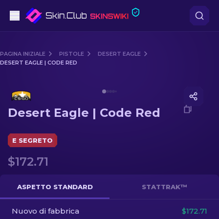
Pistole
PAGINA INIZIALE
PISTOLE
DESERT EAGLE
DESERT EAGLE | CODE RED
Fascia media
Media of
Desert Eagle | Code Red
Fucile
Desert Eagle | Code Red
Fucile di precisione
Coltelli
E SEGRETO
$172.71
Guanto
Casse
ASPETTO STANDARD
STATTRAK™
Nuovo di fabbrica
Altro
$172.71