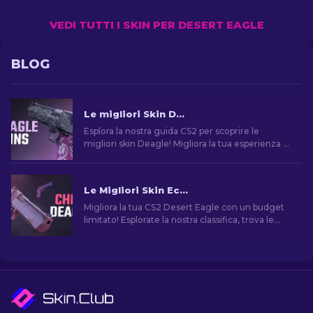
VEDI TUTTI I SKIN PER DESERT EAGLE
BLOG
Le migliori Skin Deagle in CS2 [2026]
Esplora la nostra guida CS2 per scoprire le
migliori skin Deagle! Migliora la tua esperienza di
gioco trovando la skin ideale per la Desert Eagle.
Le Migliori Skin Economiche per Desert Eagle di CS2
Migliora la tua CS2 Desert Eagle con un budget
limitato! Esplorate la nostra classifica, trova le
migliori skin economiche per migliorare il tuo
stile senza spendere troppo.