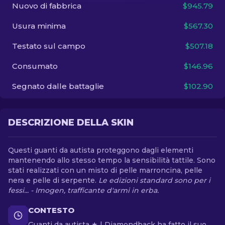
Nuovo di fabbrica
$945.79
IT
Usura minima
$567.30
Testato sul campo
$507.18
Consumato
$146.96
Segnato dalle battaglie
$102.90
DESCRIZIONE DELLA SKIN
Questi guanti da autista proteggono dagli elementi
mantenendo allo stesso tempo la sensibilità tattile. Sono
stati realizzati con un misto di pelle marroncina, pelle
nera e pelle di serpente.
Le edizioni standard sono per i
fessi... - Imogen, trafficante d'armi in erba.
CONTESTO
Guanti da autista ★ | Diamondback ha fatto il suo