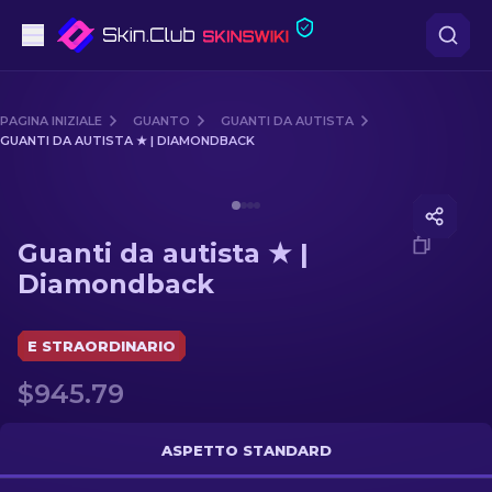
Pistole
PAGINA INIZIALE
GUANTO
GUANTI DA AUTISTA
GUANTI DA AUTISTA ★ | DIAMONDBACK
Fascia media
Media of
Guanti da autista ★ | Diamondback
Fucile
Guanti da autista ★ |
Fucile di precisione
Diamondback
Coltelli
E STRAORDINARIO
Guanto
$945.79
Casse
ASPETTO STANDARD
Altro