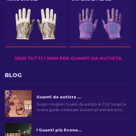
VEDI TUTTI I SKIN PER GUANTI DA AUTISTA
BLOG
Guanti da autista su CS2: Le skin migliori
Scopri i migliori Guanti da autista di CS2! Scopri la
nostra guida curata per aiutarti ad elevare la tua
estetica e trovare le migliori skin per i tuoi
guanti.
I Guanti più Economici in CS2: La Collezione Definitiva [2026]