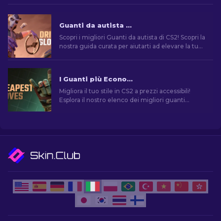
Guanti da autista su CS2: Le skin migliori
Scopri i migliori Guanti da autista di CS2! Scopri la
nostra guida curata per aiutarti ad elevare la tua
estetica e trovare le migliori skin per i tuoi
guanti.
I Guanti più Economici in CS2: La Collezione Definitiva [2026]
Migliora il tuo stile in CS2 a prezzi accessibili!
Esplora il nostro elenco dei migliori guanti
economici del gioco e migliora il tuo aspetto nel
gioco.