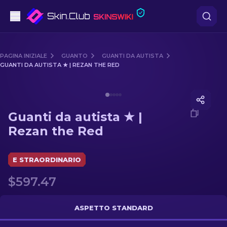
Pistole
PAGINA INIZIALE
GUANTO
GUANTI DA AUTISTA
GUANTI DA AUTISTA ★ | REZAN THE RED
Fascia media
Media of
Guanti da autista ★ | Rezan the Red
Fucile
Guanti da autista ★ |
Fucile di precisione
Rezan the Red
Coltelli
E STRAORDINARIO
Guanto
$597.47
Casse
ASPETTO STANDARD
Altro