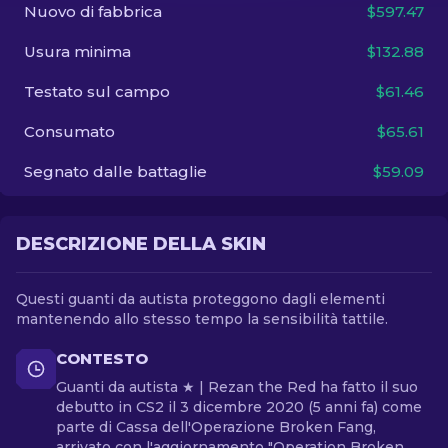
Nuovo di fabbrica
$597.47
IT
Usura minima
$132.88
Testato sul campo
$61.46
Consumato
$65.61
Segnato dalle battaglie
$59.09
DESCRIZIONE DELLA SKIN
Questi guanti da autista proteggono dagli elementi
mantenendo allo stesso tempo la sensibilità tattile.
CONTESTO
Guanti da autista ★ | Rezan the Red ha fatto il suo
debutto in CS2 il 3 dicembre 2020 (5 anni fa) come
parte di Cassa dell'Operazione Broken Fang,
arrivato con l'aggiornamento "Operation Broken