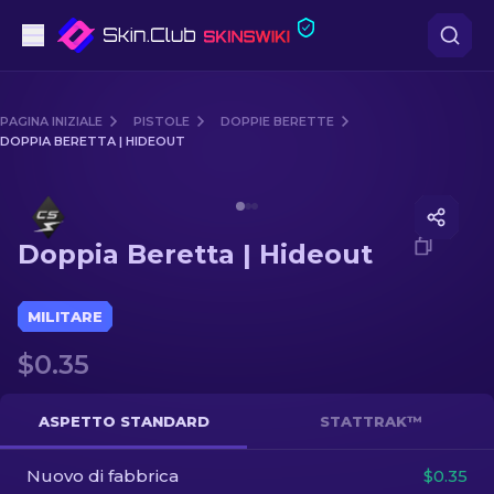
Pistole
PAGINA INIZIALE
PISTOLE
DOPPIE BERETTE
DOPPIA BERETTA | HIDEOUT
Fascia media
Media of
Doppia Beretta | Hideout
Fucile
Doppia Beretta | Hideout
Fucile di precisione
Coltelli
MILITARE
$0.35
Guanto
Casse
ASPETTO STANDARD
STATTRAK™
Nuovo di fabbrica
Altro
$0.35