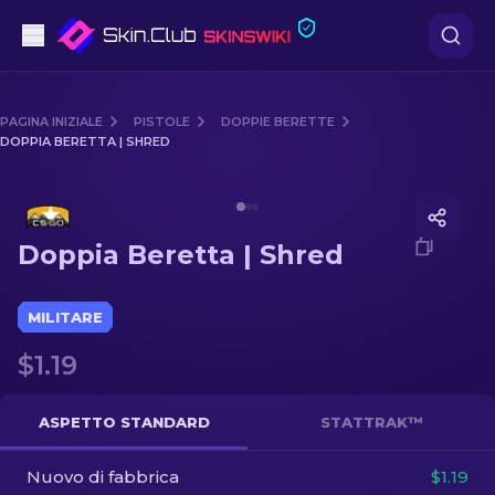
Pistole
PAGINA INIZIALE
PISTOLE
DOPPIE BERETTE
DOPPIA BERETTA | SHRED
Fascia media
Media of
Doppia Beretta | Shred
Fucile
Doppia Beretta | Shred
Fucile di precisione
Coltelli
MILITARE
$1.19
Guanto
Casse
ASPETTO STANDARD
STATTRAK™
Nuovo di fabbrica
Altro
$1.19