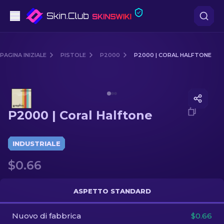
Pistole
PAGINA INIZIALE
PISTOLE
P2000
P2000 | CORAL HALFTONE
Fascia media
Media of
P2000 | Coral Halftone
Fucile
P2000 | Coral Halftone
Fucile di precisione
Coltelli
INDUSTRIALE
$0.66
Guanto
Casse
ASPETTO STANDARD
Nuovo di fabbrica
Altro
$0.66