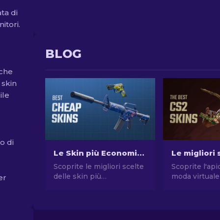
ta di
itori.
BLOG
 che
 skin
ile
o di
Le Skin più Economiche in CS2 [2026]
Scoprite le migliori scelte
Scoprite l'api
delle skin più
moda virtuale
er
economiche in CS2.
nostra selezi
Aggiornate il vostro stile
migliori skin 
in CS2 con le scelte dei
Esplorate un
nostri esperti sulle
stile e valore