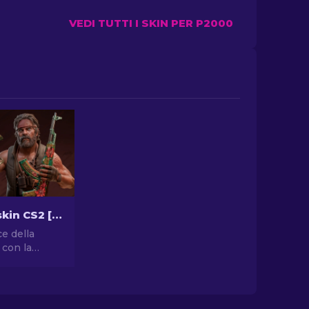
VEDI TUTTI I SKIN PER P2000
Le migliori skin CS2 [2026]
ce della
 con la
one delle
CS2!
 mondo di
 con le