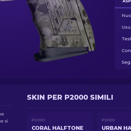
ASP
Nuo
Usu
Tes
Con
Segn
SKIN PER P2000 SIMILI
ne
P2000
P2000
e si
CORAL HALFTONE
URBAN H