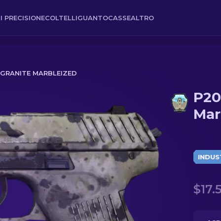
I PRECISIONE
COLTELLI
GUANTO
CASSE
ALTRO
| GRANITE MARBLEIZED
P20
Mar
INDUS
$17.