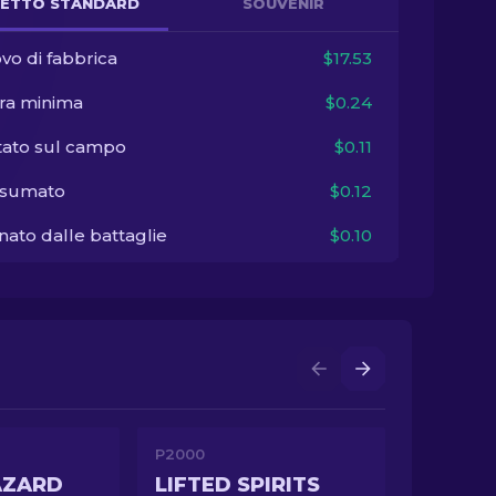
ETTO STANDARD
SOUVENIR
vo di fabbrica
$17.53
ra minima
$0.24
tato sul campo
$0.11
sumato
$0.12
ato dalle battaglie
$0.10
P2000
AZARD
LIFTED SPIRITS