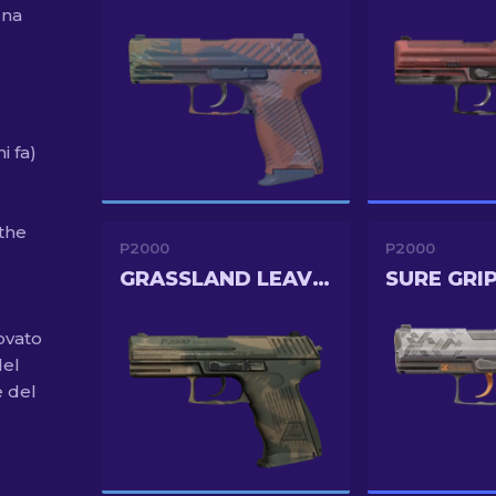
una
i fa)
 the
P2000
P2000
GRASSLAND LEAVES
SURE GRI
ovato
del
e del