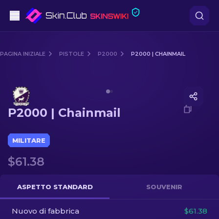
Pistole
PAGINA INIZIALE
PISTOLE
P2000
P2000 | CHAINMAIL
Fascia media
Media of
P2000 | Chainmail
Fucile
P2000 | Chainmail
Fucile di precisione
Coltelli
MILITARE
$61.38
Guanto
Casse
ASPETTO STANDARD
SOUVENIR
Nuovo di fabbrica
Altro
$61.38