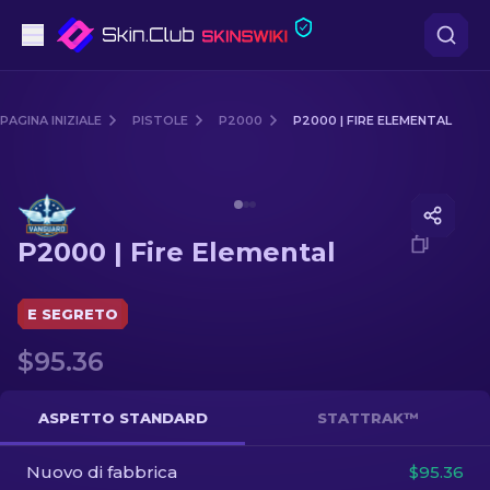
Pistole
PAGINA INIZIALE
PISTOLE
P2000
P2000 | FIRE ELEMENTAL
Fascia media
Media of
P2000 | Fire Elemental
Fucile
P2000 | Fire Elemental
Fucile di precisione
Coltelli
E SEGRETO
$95.36
Guanto
Casse
ASPETTO STANDARD
STATTRAK™
Nuovo di fabbrica
Altro
$95.36