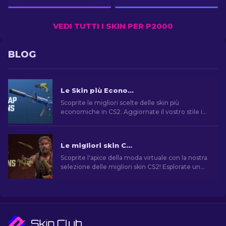
VEDI TUTTI I SKIN PER P2000
BLOG
Le Skin più Economiche in CS2 [2026]
Scoprite le migliori scelte delle skin più
economiche in CS2. Aggiornate il vostro stile in
CS2 con le scelte dei nostri esperti sulle migliori
skin economiche disponibili.
Le migliori skin CS2 [2026]
Scoprite l'apice della moda virtuale con la nostra
selezione delle migliori skin CS2! Esplorate un
mondo di stile e valore con le migliori skin di
CS2.