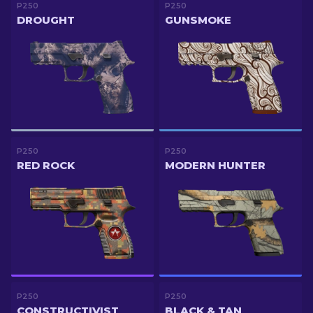
P250
P250
DROUGHT
GUNSMOKE
P250
P250
RED ROCK
MODERN HUNTER
P250
P250
CONSTRUCTIVIST
BLACK & TAN