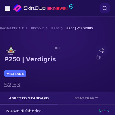
Pistole
PAGINA INIZIALE
PISTOLE
P250
P250 | VERDIGRIS
Fascia media
Media of
P250 | Verdigris
Fucile
P250 | Verdigris
Fucile di precisione
Coltelli
MILITARE
$2.53
Guanto
Casse
ASPETTO STANDARD
STATTRAK™
Nuovo di fabbrica
Altro
$2.53