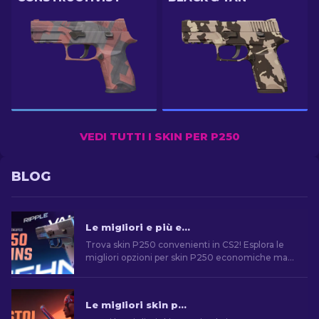
VEDI TUTTI I SKIN PER P250
BLOG
Le migliori e più economiche skin P250 in CS2 [2026]
Trova skin P250 convenienti in CS2! Esplora le
migliori opzioni per skin P250 economiche ma
di qualità. Migliora il tuo gioco con la nostra
guida!
Le migliori skin per pistola in CS2 [2026]