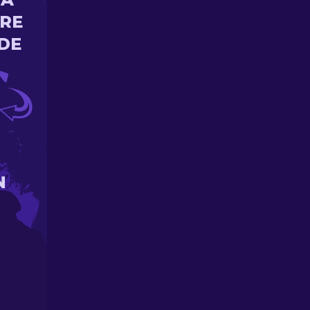
ORE
DE
N