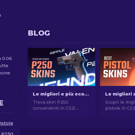
a
BLOG
a 0.06
tutte
spone
Le migliori e più economiche skin P250 in CS2 [2026]
E
Trova skin P250
Scopri le migl
convenienti in CS2!
pistole in CS
Esplora le migliori opzioni
stile senza 
per skin P250
Le migliori sc
istole
economiche ma di qualità.
Desert Eagle
Migliora il tuo gioco con la
molte altre!
P250