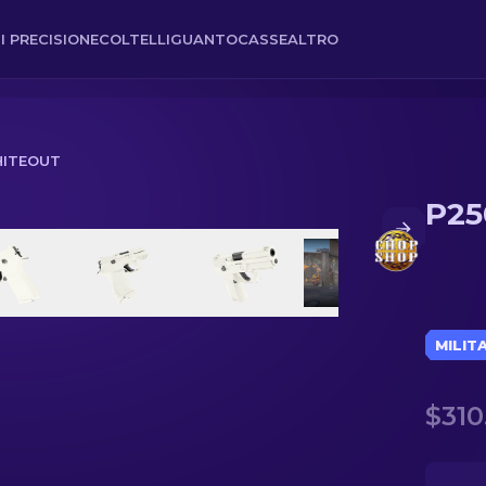
I PRECISIONE
COLTELLI
GUANTO
CASSE
ALTRO
HITEOUT
P25
MILIT
$310