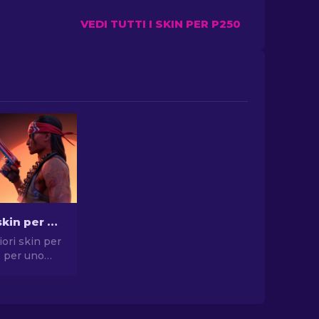
VEDI TUTTI I SKIN PER P250
Le migliori skin per pistola in CS2 [2026]
iori skin per
2 per uno
compromessi.
elte per
, USP-S e