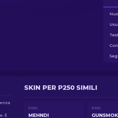
Nuo
Usu
Tes
Con
Segn
SKIN PER P250 SIMILI
denza
P250
P250
MEHNDI
GUNSMOK
e. È