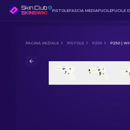
PISTOLE
FASCIA MEDIA
FUCILE
FUCILE D
PAGINA INIZIALE
PISTOLE
P250
P250 | W
Media of
P250 | Whiteout