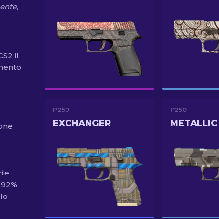
ente,
CS2 il
amento
P250
P250
EXCHANGER
METALLIC
ione
de,
9.92%
 lo