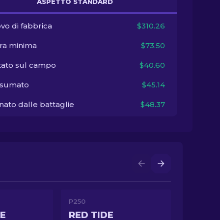
ASPETTO STANDARD
vo di fabbrica
$310.26
ra minima
$73.50
tato sul campo
$40.60
sumato
$45.14
ato dalle battaglie
$48.37
P250
E
RED TIDE