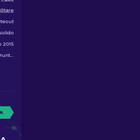
nostra guida!
ilitare
teout
solido
o 2015
The Hunter and the Hunted
A
NA