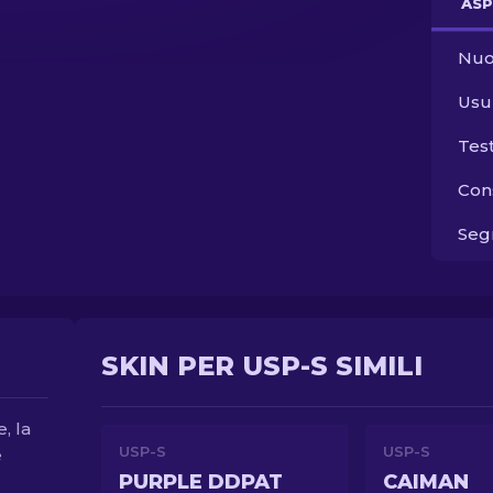
ASP
Nuo
Usu
Tes
Con
Segn
SKIN PER USP-S SIMILI
, la
USP-S
USP-S
e
PURPLE DDPAT
CAIMAN