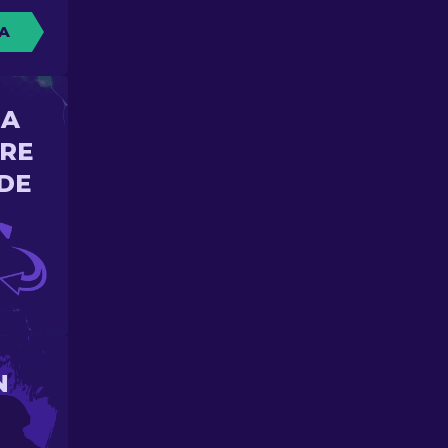
A
NA
ORE
DE
N