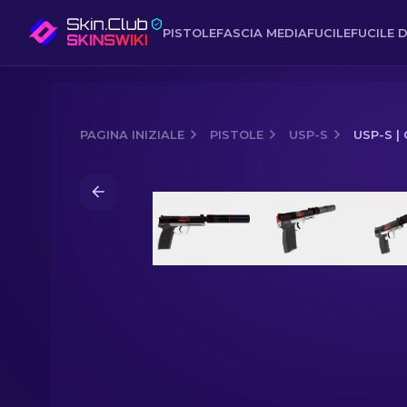
PISTOLE
FASCIA MEDIA
FUCILE
FUCILE D
PAGINA INIZIALE
PISTOLE
USP-S
USP-S |
Media of
USP-S | Cyrex