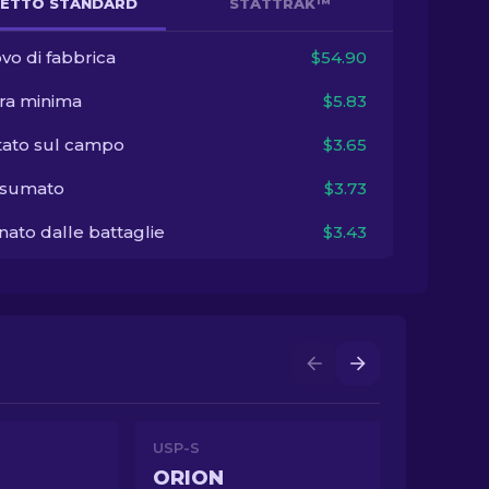
ETTO STANDARD
STATTRAK™
vo di fabbrica
$54.90
ra minima
$5.83
tato sul campo
$3.65
sumato
$3.73
ato dalle battaglie
$3.43
USP-S
ORION