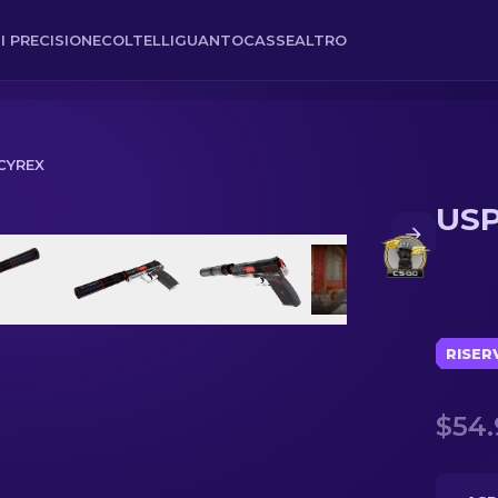
I PRECISIONE
COLTELLI
GUANTO
CASSE
ALTRO
 CYREX
USP
RISER
$54.