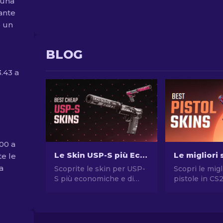
 una
ante
e un
BLOG
.43 a
.00 a
Le Skin USP-S più Economiche in CS2: La Classifica [2026]
te le
a
Scoprite le skin per USP-
Scopri le migl
S più economiche e di
pistole in CS
alto livello in CS2!
stile senza 
Migliorate il vostro gioco
Le migliori sc
senza spendere troppo
Desert Eagle
con le classifiche e i
molte altre!