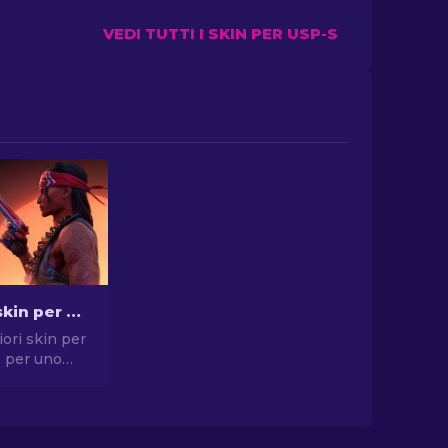
VEDI TUTTI I SKIN PER USP-S
Le migliori skin per pistola in CS2 [2026]
iori skin per
2 per uno
compromessi.
elte per
, USP-S e