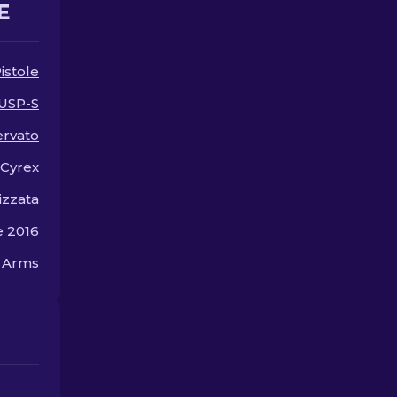
E
consigli dei nostri esperti.
istole
USP-S
ervato
Cyrex
izzata
 2016
n Arms