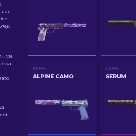
o
a con
ico.
xley,
 il 28
Cassa
USP-S
USP-S
ALPINE CAMO
SERUM
zzato
di
nti.