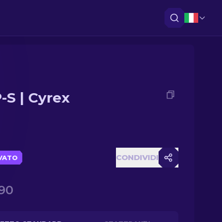
-S | Cyrex
CONDIVIDI
VATO
90